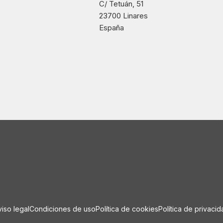
C/ Tetuán, 51
23700 Linares
España
viso legal
Condiciones de uso
Política de cookies
Política de privacid