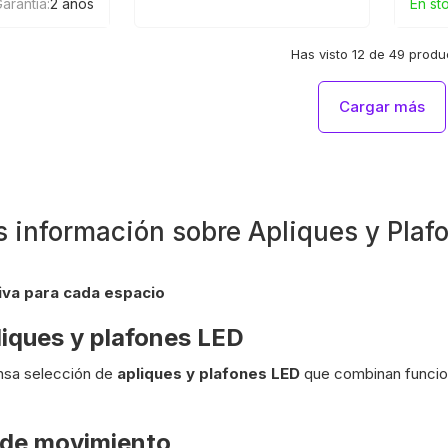
arantia:
2 años
En st
Has visto 12 de 49 produ
Cargar más
 información sobre Apliques y Plaf
tiva para cada espacio
iques y plafones LED
ensa selección de
apliques y plafones LED
que combinan funcion
s de movimiento