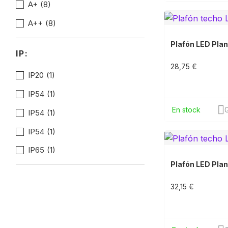
A+
(8)
A++
(8)
Plafón LED Pla
IP:
28,75 €
IP20
(1)
IP54
(1)
En stock
G
IP54
(1)
IP54
(1)
IP65
(1)
Plafón LED Pla
32,15 €