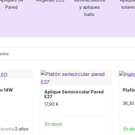
Pared
y apliques
solare
baño
uctos
no 14W
Plaf
Aplique Semicircular Pared
E27
36,30
17,90 €
En stock
arantia:
2 años
En st