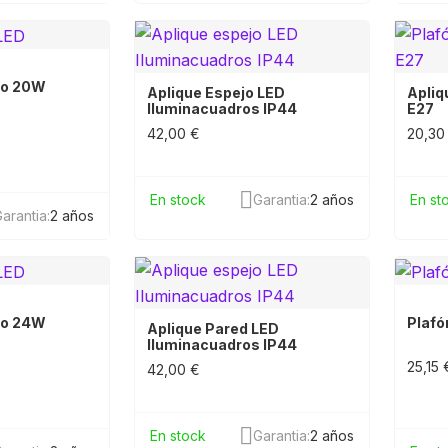
no 20W
Aplique Espejo LED
Apliq
Iluminacuadros IP44
E27
42,00 €
20,30
En stock
Garantia:
2 años
En st
arantia:
2 años
no 24W
Plafó
Aplique Pared LED
Iluminacuadros IP44
25,15 
42,00 €
En stock
Garantia:
2 años