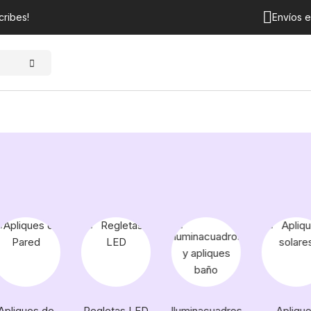
cribes!
Envíos 
Apliques de
Regletas LED
Iluminacuadros
Apliqu