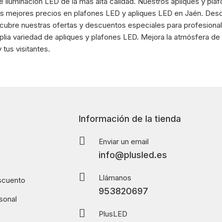
iluminación LED de la más alta calidad. Nuestros apliques y pla
los mejores precios en plafones LED y apliques LED en Jaén. De
cubre nuestras ofertas y descuentos especiales para profesional
plia variedad de apliques y plafones LED. Mejora la atmósfera de
 tus visitantes.
Información de la tienda
Enviar un email
info@plusled.es
Llámanos
scuento
953820697
sonal
PlusLED