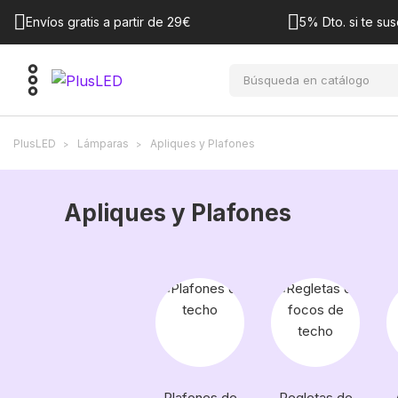
Envíos gratis a partir de 29€
5% Dto. si te sus
PlusLED
Lámparas
Apliques y Plafones
Apliques y Plafones
Plafones de
Regletas de