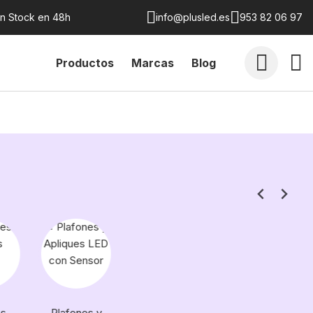
en Stock en 48h
info@plusled.es
953 82 06 97
Productos
Marcas
Blog
es
Plafones y