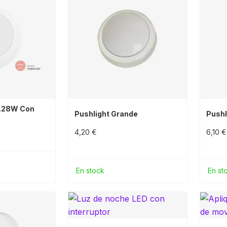
0.28W Con
Pushlight Grande
Pushl
4,20 €
6,10 €
En stock
En st