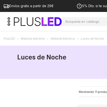
Envíos gratis a partir de 29€
5% Dto. si te su
PlusLED
Material eléctrico
Material Eléctrico
Luces de Noche
Luces de Noche
Mostrando 11 produ