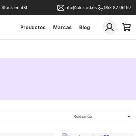
n Stock en 48h
info@plusled.es
953 82 06 97
Productos
Marcas
Blog