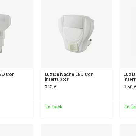
ED Con
Luz De Noche LED Con
Luz D
Interruptor
Inter
6,10 €
8,50 
En stock
En st