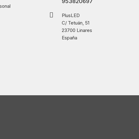
953820697
sonal
PlusLED
C/ Tetuán, 51
23700 Linares
España