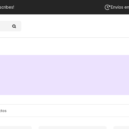
scribes!
Envíos e
ctos