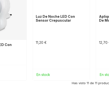
Luz De Noche LED Con
Apliq
Sensor Crepuscular
De Mo
11,20 €
12,70
ED Con
En stock
En st
Has visto 11 de 11 produ