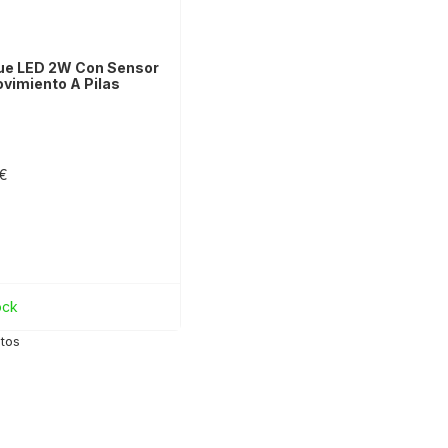
ue LED 2W Con Sensor
vimiento A Pilas
 €
ock
ctos