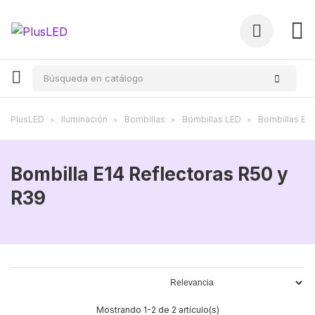
PlusLED
Iluminación
Bombillas
Bombillas LED
Bombillas E14
Bombilla E14 Reflectoras R50 y
R39
Mostrando 1-2 de 2 artículo(s)